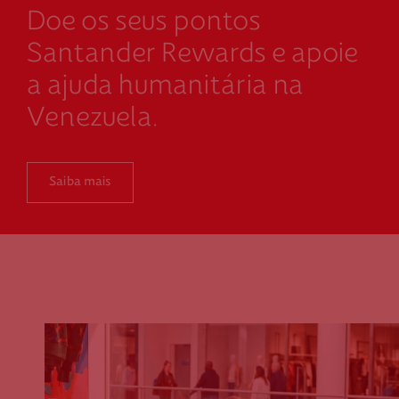
Doe os seus pontos
Santander Rewards e apoie
a ajuda humanitária na
Venezuela.
Saiba mais