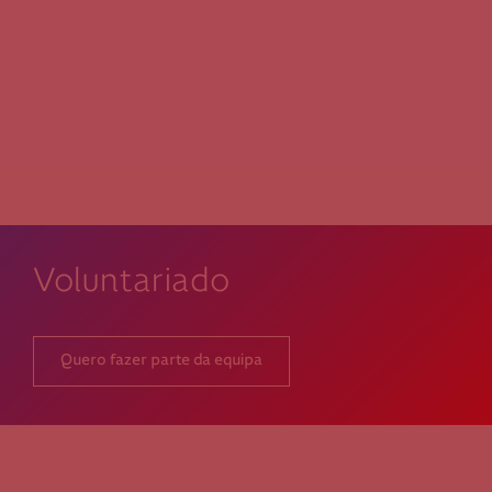
50€
30€
15€
Outro
montante
Se pretender optar por outro montante, indique-o aqui (p.e. 80)
Voluntariado
Quero fazer parte da equipa