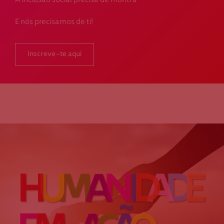
A inclusão social precisa de montra
E nós precisamos de ti!
Inscreve-te aqui