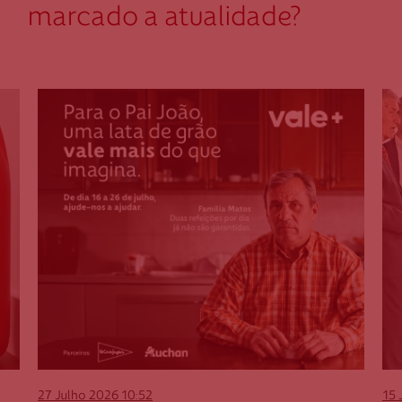
marcado a atualidade?
27 Julho 2026
10:52
15 