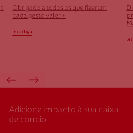
it
Obrigado a todos os que fizeram
Di
cada gesto valer +
p
M
ler artigo
ler
Adicione impacto à sua caixa
de correio