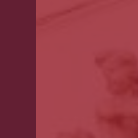
Guarda
Outr
Leiria
mont
Lisboa
Se pretend
Madeira
Portalegre
Porto
Santarém
Setúbal
Viana do Castelo
Vila Real
Viseu