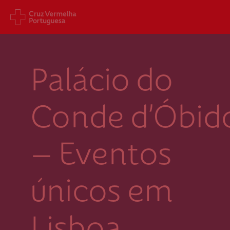
Sede Nacional
Cart
Palácio do
Jardim 9 de Abril, 1 a 5
Aveni
1249-083 Lisboa - Portugal
1049
sede@cruzvermelha.org.pt
gest
Conde d’Óbid
a.org
+351 213 913 900
+351 
– Eventos
Federação Internacional
Comité Internacional
únicos em