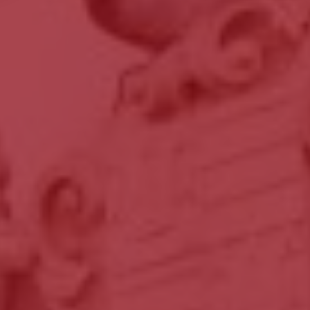
o
ante
er optar por outro montante, indique-o aqui (p.e. 80)