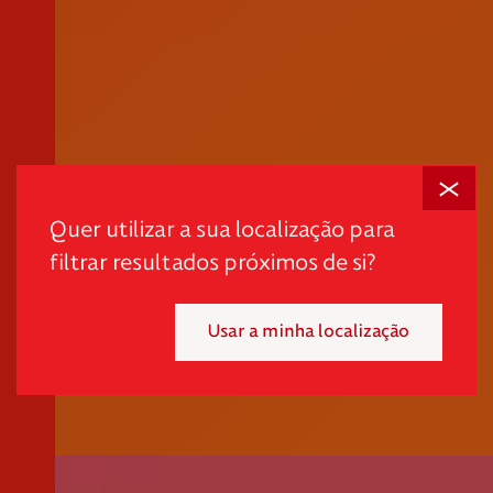
Fechar
Em tempos desafiantes, a dignidade é o primeiro passo
para promover autonomia e quebrar ciclos de pobreza
Quer utilizar a sua localização para
e exclusão.
filtrar resultados próximos de si?
"*" indica campos obrigatórios
Usar a minha localização
Mensal
Pontual
Selecione o valor do seu donativo mensal.
*