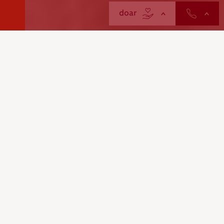
contactos
doar
Mais do que um serviço, é a
Cruz Vermelha a cuidar de si.
Todos os dias.
A Teleassistência da Cruz Vermelha Portuguesa é um
serviço que garante contacto imediato com o nosso
Centro de Atenção
24 horas por dia
, através de um
dispositivo simples de usar, em casa ou no exterior.
Com apenas um gesto, a nossa equipa atende de
imediato e acompanha, ajudando a perceber o que
está a acontecer e o que fazer a seguir.
Para quem vive sozinho ou procura maior