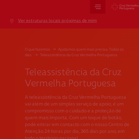
Sede Nacional
Ver estruturas locais próximas de mim
Jardim 9 de Abril, 1 a 5
1249-083 Lisboa - Portugal
sede@cruzvermelha.org.pt
O que fazemos
→
Ajudamos quem mais precisa. Todos os
dias.
→
Teleassistência da Cruz Vermelha Portuguesa
+351 213 913 900
Teleassistência da Cruz
Vermelha Portuguesa
Cartão de Saúde
A teleassistência da Cruz Vermelha Portuguesa
Avenida Casal Ribeiro, 59, 6º, 1049-053 Lisboa
vai além de um simples serviço de apoio; é um
gestao.cartaocvp@cruzvermelha.org.pt
compromisso com o cuidado e a proteção de
quem mais importa. Com um toque de botão,
+351 707 10 28 28
pode entrar em contacto com o nosso Centro de
Atenção 24 horas por dia, 365 dias por ano, em
todo o território nacional.