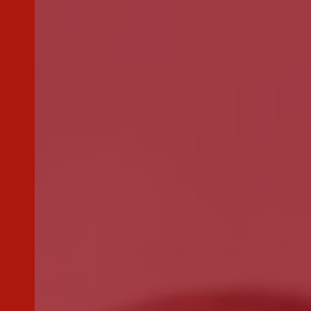
50€
30€
15€
Outro
montante
Se pretender optar por outro montante, indique-o aqui (p.e. 80)