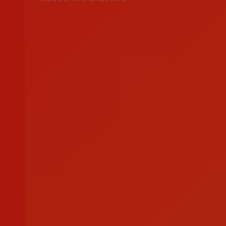
Apoio ao Doador
consigo.mais@cruzvermelha.org.pt
Contactos para Media
comunicacao@cruzvermelha.org.pt
Federação Internacional
Comité Internacional