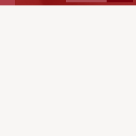
2ª edição |
30 Outubro de
2026
Online
| GRATUITO
QUERO INSCREVER-ME
Num mundo marcado por mudanças rápidas, crises
sucessivas, alterações climáticas, conflitos,
catástrofes, envelhecimento populacional e novos
desafios sociais, a saúde mental tornou-se uma
prioridade incontornável.
O
2.º Congresso de Saúde Mental da Cruz Vermelha