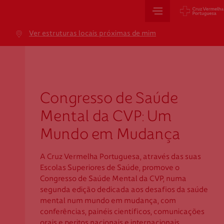
Sede Nacional
Ver estruturas locais próximas de mim
Jardim 9 de Abril, 1 a 5
1249-083 Lisboa - Portugal
sede@cruzvermelha.org.pt
+351 213 913 900
Congresso de Saúde
Mental da CVP: Um
Mundo em Mudança
Cartão de Saúde
A Cruz Vermelha Portuguesa, através das suas
Avenida Casal Ribeiro, 59, 6º, 1049-053 Lisboa
Escolas Superiores de Saúde, promove o
gestao.cartaocvp@cruzvermelha.org.pt
Congresso de Saúde Mental da CVP, numa
segunda edição dedicada aos desafios da saúde
+351 707 10 28 28
mental num mundo em mudança, com
conferências, painéis científicos, comunicações
orais e peritos nacionais e internacionais.