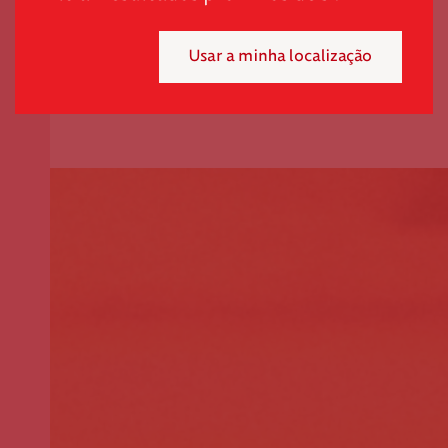
Usar a minha localização
Mensal
Pontual
Selecione o valor do seu donativo mensal.
*
50€
30€
15€
Outro
montante
Se pretender optar por outro montante, indique-o aqui (p.e. 80)