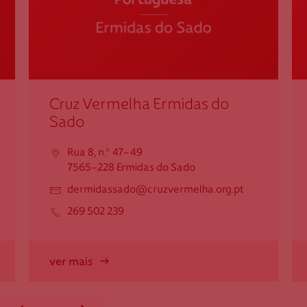
265 522 578
Federação Internacional
Cruz Vermelha Ermidas do
Comité Internacional
Sado
Rua 8, n.º 47-49
7565-228 Ermidas do Sado
dermidassado@cruzvermelha.org.pt
269 502 239
ver mais