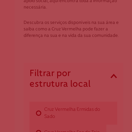
apoio social, aqui encontra toda a informação
Coimbra
Apoio ao Doador
necessária.
Évora
Faro
Descubra os serviços disponíveis na sua área e
consigo.mais@cruzvermelha.org.pt
saiba como a Cruz Vermelha pode fazer a
Guarda
diferença na sua e na vida da sua comunidade.
Leiria
Lisboa
Contactos para Media
Madeira
Portalegre
comunicacao@cruzvermelha.org.pt
Filtrar por
Porto
estrutura local
Santarém
Cruz Vermelha Ermidas do Sado
Setúbal
Viana do Castelo
Rua 8, n.º 47-49
Vila Real
Cruz Vermelha Ermidas do
7565-228 Ermidas do Sado
Sado
Viseu
dermidassado@cruzvermelha.org.pt
269 502 239