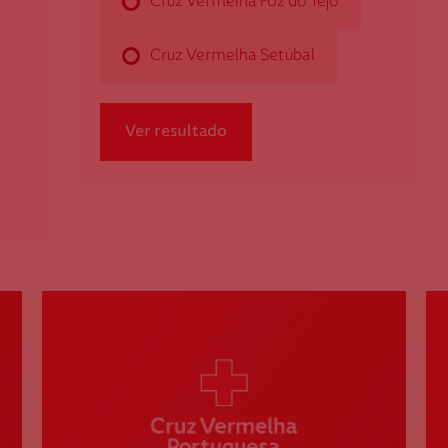
Cruz Vermelha Foz do Tejo
Cruz Vermelha Setúbal
Cruz Vermelha Foz do Tejo
Ver resultado
Av. Mud Juvenil - Edifício Antiga Estação CP -
Quinta da Trindade
2840-471 Seixal
dfoztejo@cruzvermelha.org.pt
212 227 746
Cruz Vermelha Setúbal
Largo da Misericórdia, n. 1
2900-502 Setúbal
dsetubal.geral@cruzvermelha.org.pt