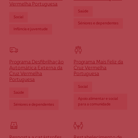
Vermelha Portuguesa
Outro
Saúde
Social
montante
Séniores e dependentes
Infância e juventude
Se pretender optar por outro montante, indique-o aqui (p.e. 80)
Programa Desfibrilhação
Programa Mais Feliz da
Automática Externa da
Cruz Vermelha
Cruz Vermelha
Portuguesa
Portuguesa
Social
Saúde
Apoio alimentar e social
para a comunidade
Séniores e dependentes
Resposta a catástrofes
Restabelecimento de