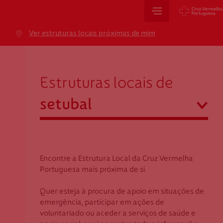
Sede Nacional
Ver estruturas locais próximas de mim
Jardim 9 de Abril, 1 a 5
setubal
1249-083 Lisboa - Portugal
sede@cruzvermelha.org.pt
Estruturas locais de
+351 213 913 900
abrir
setubal
Cartão de Saúde
Açores
Aveiro
Encontre a Estrutura Local da Cruz Vermelha
Avenida Casal Ribeiro, 59, 6º, 1049-053 Lisboa
Beja
Portuguesa mais próxima de si.
gestao.cartaocvp@cruzvermelha.org.pt
Braga
Quer esteja à procura de apoio em situações de
+351 707 10 28 28
Bragança
emergência, participar em ações de
Castelo Branco
voluntariado ou aceder a serviços de saúde e