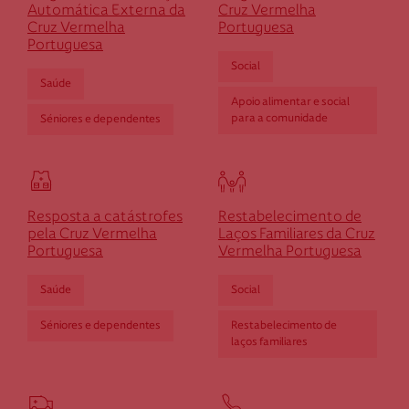
Se pretender optar por outro montante, indique-o aqui (p.e. 80)
Automática Externa da
Cruz Vermelha
Cruz Vermelha
Portuguesa
Portuguesa
Social
Saúde
Apoio alimentar e social
para a comunidade
Séniores e dependentes
Resposta a catástrofes
Restabelecimento de
pela Cruz Vermelha
Laços Familiares da Cruz
Portuguesa
Vermelha Portuguesa
Saúde
Social
Séniores e dependentes
Restabelecimento de
laços familiares