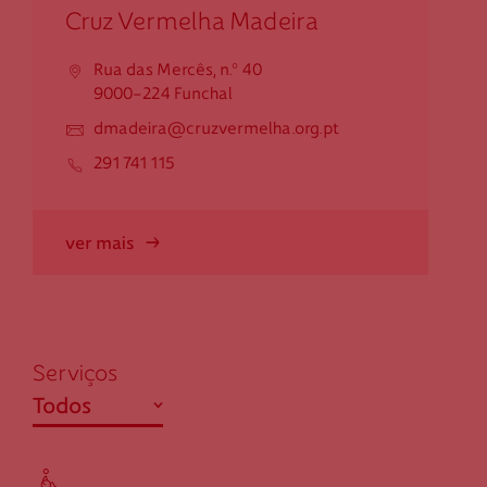
Cruz Vermelha Madeira
Rua das Mercês, n.º 40
9000-224 Funchal
dmadeira@cruzvermelha.org.pt
291 741 115
ver mais
Serviços
abrir
Todos
Ensino / Formação