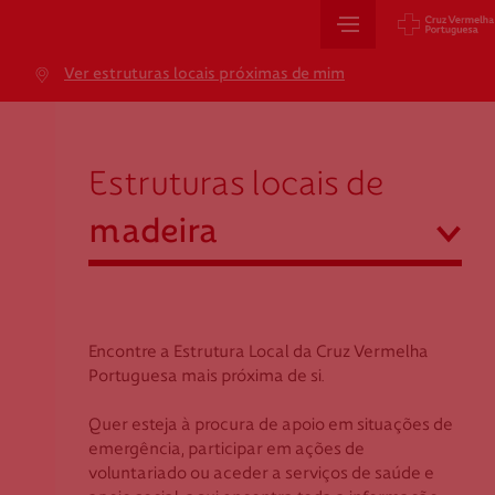
Sede Nacional
Ver estruturas locais próximas de mim
Jardim 9 de Abril, 1 a 5
madeira
1249-083 Lisboa - Portugal
sede@cruzvermelha.org.pt
Estruturas locais de
+351 213 913 900
abrir
madeira
Cartão de Saúde
Açores
Aveiro
Encontre a Estrutura Local da Cruz Vermelha
Avenida Casal Ribeiro, 59, 6º, 1049-053 Lisboa
Beja
Portuguesa mais próxima de si.
gestao.cartaocvp@cruzvermelha.org.pt
Braga
Quer esteja à procura de apoio em situações de
+351 707 10 28 28
Bragança
emergência, participar em ações de
Castelo Branco
voluntariado ou aceder a serviços de saúde e