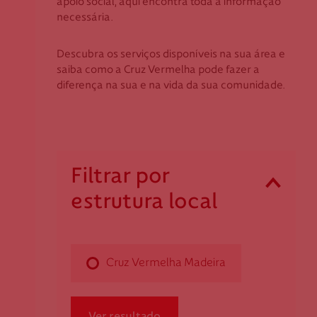
apoio social, aqui encontra toda a informação
Coimbra
Apoio ao Doador
necessária.
Évora
Faro
Descubra os serviços disponíveis na sua área e
consigo.mais@cruzvermelha.org.pt
saiba como a Cruz Vermelha pode fazer a
Guarda
diferença na sua e na vida da sua comunidade.
Leiria
Lisboa
Contactos para Media
Madeira
Portalegre
comunicacao@cruzvermelha.org.pt
Filtrar por
Porto
estrutura local
Santarém
Cruz Vermelha Madeira
Setúbal
Viana do Castelo
Rua das Mercês, n.º 40
Vila Real
Cruz Vermelha Madeira
9000-224 Funchal
Viseu
dmadeira@cruzvermelha.org.pt
291 741 115