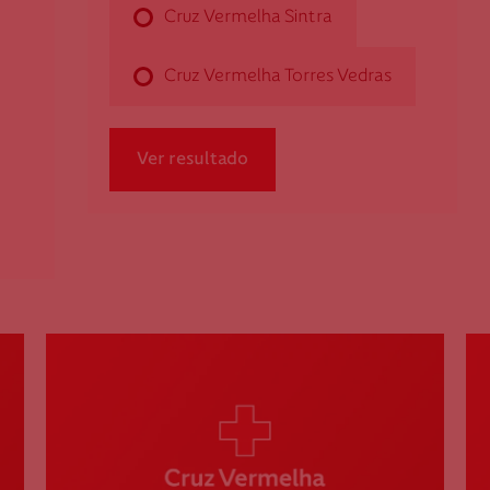
263 470 470
Cruz Vermelha Sintra
Cruz Vermelha Torres Vedras
Cruz Vermelha Cacém
Rua 1º de Maio, Vivenda 445 Mira Sintra
Ver resultado
2735-411 Cacém
dmirasintra@cruzvermelha.org.pt
219 146 655
Cruz Vermelha Cadaval
Pátio do Município, Lote 3 - R/C Esq.
2550-118 Cadaval
dcadaval@cruzvermelha.org.pt