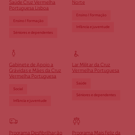
Saúde Cruz Vermelha
Norte
Se pretender optar por outro montante, indique-o aqui (p.e. 80)
Portuguesa Lisboa
Ensino / Formação
Ensino / Formação
Infância e juventude
Séniores e dependentes
Gabinete de Apoio a
Lar Militar da Cruz
Grávidas e Mães da Cruz
Vermelha Portuguesa
Vermelha Portuguesa
Saúde
Social
Séniores e dependentes
Infância e juventude
Programa Desfibrilhação
Programa Mais Feliz da