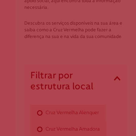
apoio social, aqui encontra toda a informação
Coimbra
Apoio ao Doador
necessária.
Évora
Faro
Descubra os serviços disponíveis na sua área e
consigo.mais@cruzvermelha.org.pt
saiba como a Cruz Vermelha pode fazer a
Guarda
diferença na sua e na vida da sua comunidade.
Leiria
Lisboa
Contactos para Media
Madeira
Portalegre
comunicacao@cruzvermelha.org.pt
Filtrar por
Porto
estrutura local
Santarém
Cruz Vermelha Alenquer
Setúbal
Viana do Castelo
Praceta João Álvares Fagundes, Lote 2 loja
Vila Real
Cruz Vermelha Alenquer
2580-483 Carregado
Viseu
dalenquer@cruzvermelha.org.pt
Cruz Vermelha Amadora
263 853 148