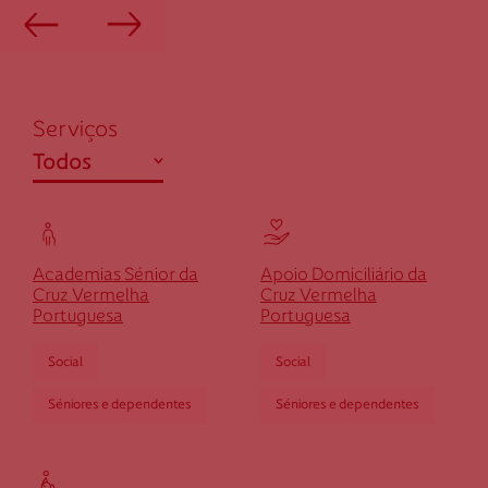
213 030 360
Cruz Vermelha Lourinhã
Serviços
abrir
Todos
Rua das Armações, n.º 28 (antigo posto fiscal) -
Ribamar
2530-626 Lourinhã
Ensino / Formação
dlourinha@cruzvermelha.org.pt
Saúde
Academias Sénior da
Apoio Domiciliário da
261 105 058
Social
Cruz Vermelha
Cruz Vermelha
Portuguesa
Portuguesa
Social
Social
Cruz Vermelha Sintra
Séniores e dependentes
Séniores e dependentes
Largo Fernando Formigal de Morais, n. 1
2710-564 Sintra