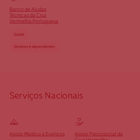
dsintra@cruzvermelha.org.pt
Banco de Ajudas
211 376 798
Técnicas da Cruz
Vermelha Portuguesa
Saúde
Cruz Vermelha Torres Vedras
Séniores e dependentes
Travessa Florêncio Augusto Chagas, n. 8-B
2560-230 Torres Vedras
dtorresvedras@cruzvermelha.org.pt
261 092 732
Serviços Nacionais
Federação Internacional
Comité Internacional
Apoio Médico a Eventos
Apoio Psicossocial da