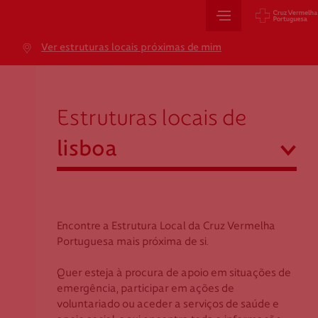
Sede Nacional
Ver estruturas locais próximas de mim
Jardim 9 de Abril, 1 a 5
lisboa
1249-083 Lisboa - Portugal
sede@cruzvermelha.org.pt
Estruturas locais de
+351 213 913 900
abrir
lisboa
Cartão de Saúde
Açores
Aveiro
Encontre a Estrutura Local da Cruz Vermelha
Avenida Casal Ribeiro, 59, 6º, 1049-053 Lisboa
Beja
Portuguesa mais próxima de si.
gestao.cartaocvp@cruzvermelha.org.pt
Braga
Quer esteja à procura de apoio em situações de
+351 707 10 28 28
Bragança
emergência, participar em ações de
Castelo Branco
voluntariado ou aceder a serviços de saúde e