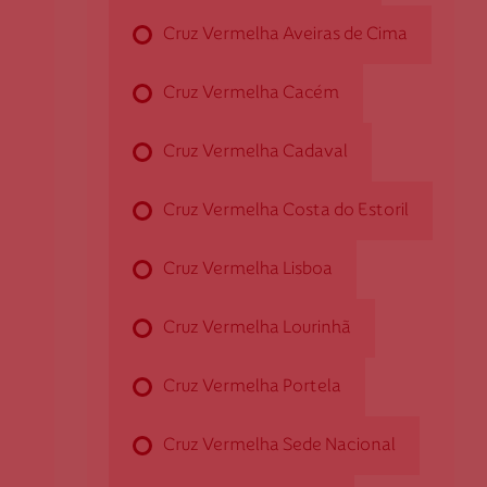
Cruz Vermelha Aveiras de Cima
Cruz Vermelha Amadora
Cruz Vermelha Cacém
Av. da República, n.º 10, 2º
Cruz Vermelha Cadaval
2700-710 Amadora
damadora@cruzvermelha.org.pt
Cruz Vermelha Costa do Estoril
214 989 860
Cruz Vermelha Lisboa
Cruz Vermelha Lourinhã
Cruz Vermelha Aveiras de Cima
Cruz Vermelha Portela
Rua dos Pereiras, n.º 2
2050-151 Aveiras de Cima
Cruz Vermelha Sede Nacional
daveirascima@cruzvermelha.org.pt