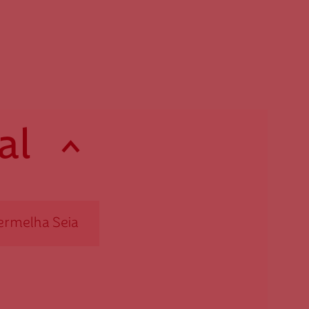
6355-270 Vilar Formoso
o
dvilarformoso@cruzvermelha.or
ante
g.pt
er optar por outro montante, indique-o aqui (p.e. 80)
271 512 495
al
ermelha Seia
stelo