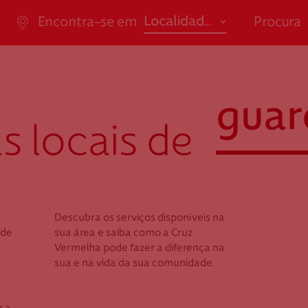
abrir
Localidade
Encontra-se em
Procura
ão de Saúde
Apoio ao Doa
Em tempo
promove
Açores
Ensino / Formação
"*" indi
Aveiro
Saúde
da Casal Ribeiro, 59, 6º,
consigo.mais@cruzverm
guar
-053 Lisboa
g.pt
Beja
Social
s locais de
ao.cartaocvp@cruzvermelh
Braga
.pt
M
707 10 28 28
Bragança
Açores
Aveiro
Castelo Branco
Descubra os serviços disponíveis na
Beja
Coimbra
z Vermelha
Cruz Vermelh
Selecion
 de
sua área e saiba como a Cruz
Braga
Vermelha pode fazer a diferença na
rda
Seia
Évora
Bragança
sua e na vida da sua comunidade.
Faro
Castelo Bra
r. Afonso Costa, n.º 4
Av. Afonso Costa (antig
Coimbra