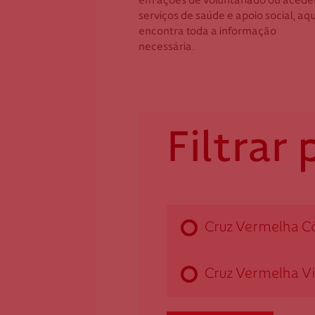
em ações de voluntariado ou acede
5150-645 Vila Nova de Foz Côa
6300
serviços de saúde e apoio social, aqu
dalmendra@cruzvermelha.org.p
dgua
encontra toda a informação
t
necessária.
271 2
279 764 361
Filtrar 
Federação Internacional
Comité Internacional
Cruz Vermelha C
Cruz Vermelha V