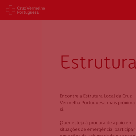
guarda
Sede Nacional
Cart
Jardim 9 de Abril, 1 a 5
Aveni
1249-083 Lisboa - Portugal
1049
Estrutura
sede@cruzvermelha.org.pt
gest
a.org
+351 213 913 900
+351 
Encontre a Estrutura Local da Cruz
Cruz Vermelha
Cru
Vermelha Portuguesa mais próxima
si.
Côa
Gua
Quer esteja à procura de apoio em
situações de emergência, participar
Estrada Nacional 222
Rua D