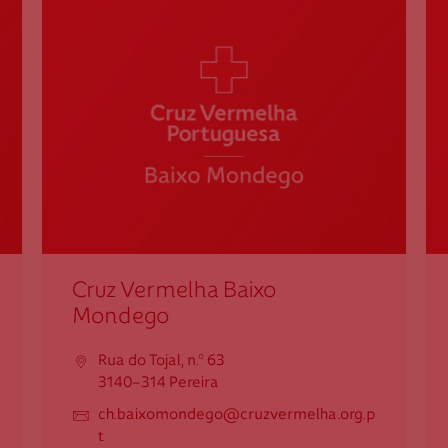
239 825 395
Cruz Vermelha Figueira da Foz
Praceta Coronel Alves de Sousa, n.º 1
3080-184 Figueira da Foz
dfigfoz@cruzvermelha.org.pt
233 407 308
Cruz Vermelha Baixo
Cruz Vermelha Maiorca
Mondego
Rua do Tojal, n.º 63
Rua São João, n.º 69
3140-314 Pereira
3090-476 Maiorca
ch.baixomondego@cruzvermelha.org.p
dmaiorca@cruzvermelha.org.pt
t