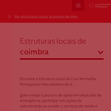
Sede Nacional
Ver estruturas locais próximas de mim
Jardim 9 de Abril, 1 a 5
coimbra
1249-083 Lisboa - Portugal
sede@cruzvermelha.org.pt
Estruturas locais de
+351 213 913 900
abrir
coimbra
Cartão de Saúde
Açores
Aveiro
Encontre a Estrutura Local da Cruz Vermelha
Avenida Casal Ribeiro, 59, 6º, 1049-053 Lisboa
Beja
Portuguesa mais próxima de si.
gestao.cartaocvp@cruzvermelha.org.pt
Braga
Quer esteja à procura de apoio em situações de
+351 707 10 28 28
Bragança
emergência, participar em ações de
Castelo Branco
voluntariado ou aceder a serviços de saúde e