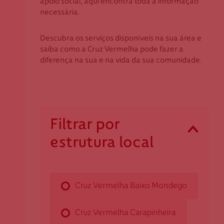
apoio social, aqui encontra toda a informação
Coimbra
Apoio ao Doador
necessária.
Évora
Faro
Descubra os serviços disponíveis na sua área e
consigo.mais@cruzvermelha.org.pt
saiba como a Cruz Vermelha pode fazer a
Guarda
diferença na sua e na vida da sua comunidade.
Leiria
Lisboa
Contactos para Media
Madeira
Portalegre
comunicacao@cruzvermelha.org.pt
Filtrar por
Porto
estrutura local
Santarém
Cruz Vermelha Baixo Mondego
Setúbal
Viana do Castelo
Rua do Tojal, n.º 63
Vila Real
Cruz Vermelha Baixo Mondego
3140-314 Pereira
Viseu
ch.baixomondego@cruzvermelha.org.pt
Cruz Vermelha Carapinheira
239 647 200