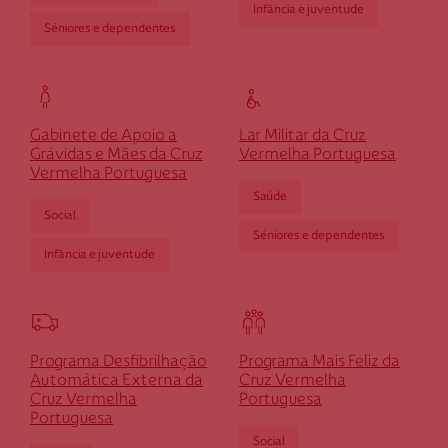
Selecione o valor do seu donativo mensal.
*
Infância e juventude
Séniores e dependentes
50€
30€
15€
Outro
Gabinete de Apoio a
Lar Militar da Cruz
montante
Grávidas e Mães da Cruz
Vermelha Portuguesa
Vermelha Portuguesa
Se pretender optar por outro montante, indique-o aqui (p.e. 80)
Saúde
Social
Séniores e dependentes
Infância e juventude
Programa Desfibrilhação
Programa Mais Feliz da
Automática Externa da
Cruz Vermelha
Cruz Vermelha
Portuguesa
Portuguesa
Social