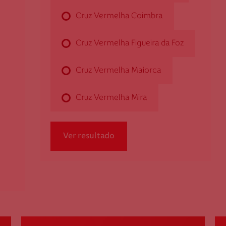
Cruz Vermelha Coimbra
Cruz Vermelha Carapinheira
Cruz Vermelha Figueira da Foz
Rua das Escolas, n.º 2
Cruz Vermelha Maiorca
3140-077 Carapinheira
dcarapinheira@cruzvermelha.org
Cruz Vermelha Mira
239 629 148
Ver resultado
Cruz Vermelha Coimbra
Av. Fernão Magalhães, n.º 676/B - R/C
3000-174 Coimbra
dcoimbra@cruzvermelha.org.pt