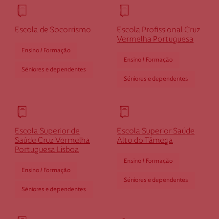
Cruz Vermelha Faial
Escola de Socorrismo
Escola Profissional Cruz
Largo Duque D' Ávila e Bolama, s/n Edf. Junta de
Vermelha Portuguesa
Freguesia Matríz
Ensino / Formação
Horta - Faial 9900 - 141
Ensino / Formação
dfaial@cruzvermelha.org.pt
Séniores e dependentes
Séniores e dependentes
213 913 909
Cruz Vermelha Faro-Loulé
Escola Superior de
Escola Superior Saúde
Saúde Cruz Vermelha
Alto do Tâmega
Portuguesa Lisboa
Rua Dr. Justino Cúmano, n.º 1
Ensino / Formação
8000-333 Faro
Ensino / Formação
dfaroloule@cruzvermelha.org.pt
Séniores e dependentes
Séniores e dependentes
233 899 903