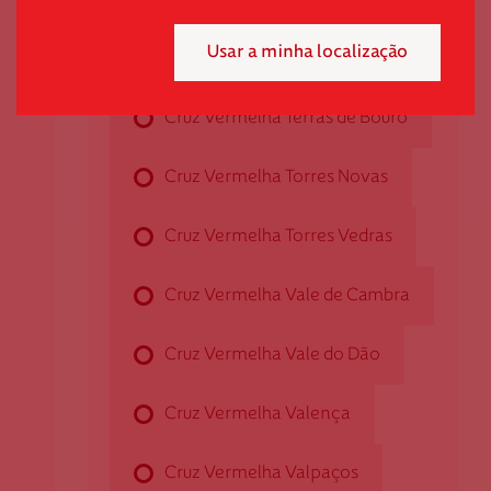
Cruz Vermelha Sobreira
Av. Do Divino - S.Salvador, n.º 1792
4750-413 Campo
Usar a minha localização
Cruz Vermelha Tavira
dcampo@cruzvermelha.org.pt
Mensal
Pontual
253 884 240
Cruz Vermelha Terras de Bouro
Selecione o valor do seu donativo mensal.
*
Cruz Vermelha Torres Novas
Cruz Vermelha Carapinheira
50€
30€
15€
Cruz Vermelha Torres Vedras
Rua das Escolas, n.º 2
3140-077 Carapinheira
Outro
Cruz Vermelha Vale de Cambra
dcarapinheira@cruzvermelha.org
montante
239 629 148
Cruz Vermelha Vale do Dão
Se pretender optar por outro montante, indique-o aqui (p.e. 80)
Cruz Vermelha Valença
Cruz Vermelha Castelo Branco
Cruz Vermelha Valpaços