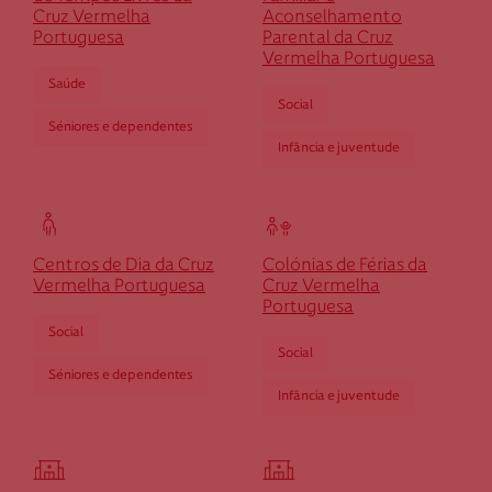
Cruz Vermelha Esposende
Cruz Vermelha
Aconselhamento
Portuguesa
Parental da Cruz
Vermelha Portuguesa
Rua dos Bombeiros, n.º 3A
4740-291 Esposende
Saúde
Social
desposende@cruzvermelha.org.pt
Séniores e dependentes
Infância e juventude
253 963 113
Cruz Vermelha Estremoz
Centros de Dia da Cruz
Colónias de Férias da
Vermelha Portuguesa
Cruz Vermelha
Portuguesa
Monte Pistola
7100-137 Estremoz
Social
Social
destremoz@cruzvermelha.org.pt
Séniores e dependentes
Infância e juventude
268 333 300