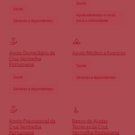
Social
Social
Rua do Mosteiro, 2445, Apartado 166
Apoio alimentar e social
3720-921 Cucujães
para a comunidade
Séniores e dependentes
dcucujaes@cruzvermelha.org.pt
256 892 051
Apoio Domiciliário da
Apoio Médico a Eventos
Cruz Vermelha
Cruz Vermelha Elvas
Portuguesa
Saúde
Social
Séniores e dependentes
Rua António Vitorino d' Almeida, n.º 15
7350-128 Elvas
Séniores e dependentes
residenciaelvas@cruzvermelha.org.pt
268 639 350
Apoio Psicossocial da
Banco de Ajudas
Cruz Vermelha
Técnicas da Cruz
Cruz Vermelha Ermidas do Sado
Portuguesa
Vermelha Portuguesa