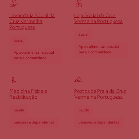
Cruz Vermelha Foz do Tejo
Lavandaria Social da
Loja Social da Cruz
Cruz Vermelha
Vermelha Portuguesa
Av. Mud Juvenil - Edifício Antiga Estação CP -
Portuguesa
Quinta da Trindade
Social
2840-471 Seixal
Social
Apoio alimentar e social
dfoztejo@cruzvermelha.org.pt
para a comunidade
Apoio alimentar e social
para a comunidade
212 227 746
Cruz Vermelha Frazão
Medicina Física e
Postos de Praia da Cruz
Reabilitação
Vermelha Portuguesa
Rua do Agra, n.º 402
4595-087 Frazão
Saúde
Saúde
dfrazã
o@cruzvermelha.org.pt
Séniores e dependentes
Séniores e dependentes
255 860 980