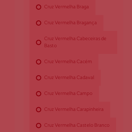
Cruz Vermelha Braga
Cruz Vermelha Alfândega da Fé
Cruz Vermelha Bragança
Cruz Vermelha Cabeceiras de
Rua das Eiras, n.º 1
Basto
5350-027 Alfândega da Fé
dalfandegadafe@cruzvermelha.org.pt
Cruz Vermelha Cacém
279 462 008
Cruz Vermelha Cadaval
Cruz Vermelha Alijó
Cruz Vermelha Campo
Av. Francisco Sá Carneiro,
Cruz Vermelha Carapinheira
n.º 17
5070-013 Alijó
Cruz Vermelha Castelo Branco
dalijo@cruzvermelha.org.pt