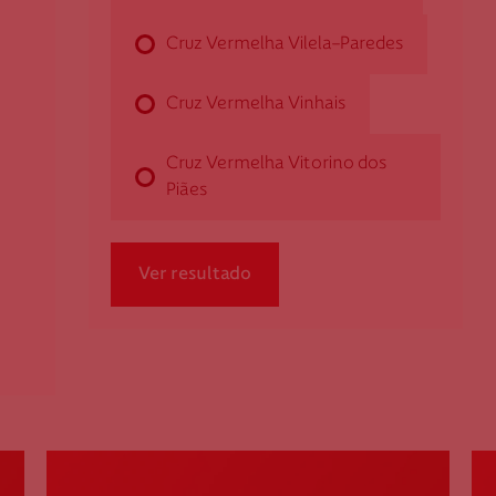
Rua Dr. Morais Sarmento, Ed. 6, Loja 24 -
Urbanização da Raposeira
Cruz Vermelha Vilela-Paredes
5400-082 Chaves
dchaves@cruzvermelha.org.pt
Cruz Vermelha Vinhais
276 333 888
Cruz Vermelha Vitorino dos
Piães
Cruz Vermelha Côa
Ver resultado
Estrada Nacional 222
5150-645 Vila Nova de Foz Côa
dalmendra@cruzvermelha.org.pt
279 764 361
Cruz Vermelha Coimbra