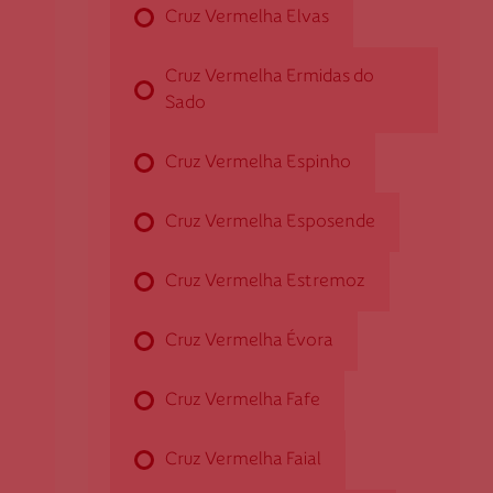
Cruz Vermelha Alvaiázere
Cruz Vermelha Elvas
Cruz Vermelha Ermidas do
Rua A - Estádio Municipal de Alvaiázere
3250-130 Alvaiázere
Sado
dalvaiazere@cruzvermelha.org.pt
Cruz Vermelha Espinho
Cruz Vermelha Esposende
Cruz Vermelha Amadora
Cruz Vermelha Estremoz
Av. da República, n.º 10, 2º
2700-710 Amadora
Cruz Vermelha Évora
damadora@cruzvermelha.org.pt
214 989 860
Cruz Vermelha Fafe
Cruz Vermelha Faial
Cruz Vermelha Amarante