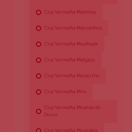
Rua dos Pereiras, n.º 2
Cruz Vermelha Marinhas
2050-151 Aveiras de Cima
daveirascima@cruzvermelha.org.pt
Cruz Vermelha Matosinhos
263 470 470
Cruz Vermelha Mealhada
Cruz Vermelha Aveiro
Cruz Vermelha Melgaço
Rua das Pombas, n.º 5
Cruz Vermelha Mesão Frio
3810-150 Aveiro
daveiro@cruzvermelha.org.pt
Cruz Vermelha Mira
234 420 005
Cruz Vermelha Miranda do
Douro
Cruz Vermelha Baião
Cruz Vermelha Mirandela