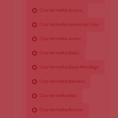
Cruz Vermelha Arouca
Cruz Vermelha Aldreu
Cruz Vermelha Aveiras de Cima
Rua da Igreja, n.º 56
Cruz Vermelha Aveiro
4905-014 Aldreu
daldreu@cruzvermelha.org.pt
Cruz Vermelha Baião
258 772 879
Cruz Vermelha Baixo Mondego
Cruz Vermelha Alenquer
Cruz Vermelha Barcelos
Praceta João Álvares Fagundes, Lote 2 loja
Cruz Vermelha Beja
2580-483 Carregado
dalenquer@cruzvermelha.org.pt
Cruz Vermelha Boticas
263 853 148