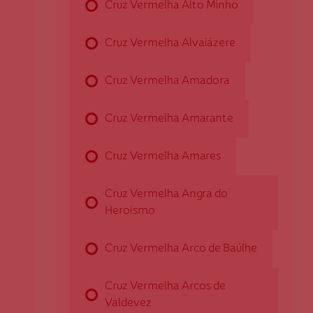
Cruz Vermelha Alto Minho
Cruz Vermelha Alvaiázere
Cruz Vermelha Águeda
Cruz Vermelha Amadora
Av. Calouste Gulbenkian, n.º 24
3750-102 Águeda
Cruz Vermelha Amarante
agueda@cruzvermelha.org.pt
Cruz Vermelha Amares
+ 351 234 602 642 (chamada para a rede fixa
nacional)
Cruz Vermelha Angra do
Heroísmo
Cruz Vermelha Alcáçovas
Cruz Vermelha Arco de Baúlhe
Beco Cabeças Manuel,
7090-020 Alcáçovas
Cruz Vermelha Arcos de
Valdevez
dalcacovas.direcao@cruzvermelha.org.pt