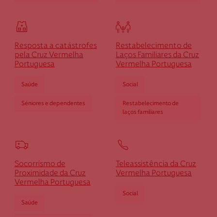
Cruz Vermelha Gerês
Resposta a catástrofes
Restabelecimento de
Rua Miguel Torga, n.º 13
pela Cruz Vermelha
Laços Familiares da Cruz
Portuguesa
Vermelha Portuguesa
4845-070 Gerês
dgeres@cruzvermelha.org.pt
Saúde
Social
253 391 660
Séniores e dependentes
Restabelecimento de
laços familiares
Cruz Vermelha Gondomar-Valongo
Socorrismo de
Rua Padre Domingos Baião, n.º 166
Teleassistência da Cruz
Proximidade da Cruz
Vermelha Portuguesa
4435-764 Baguim do Monte
Vermelha Portuguesa
dgondomar.valongo@cruzvermelha.org.pt
Social
Saúde
224 103 712