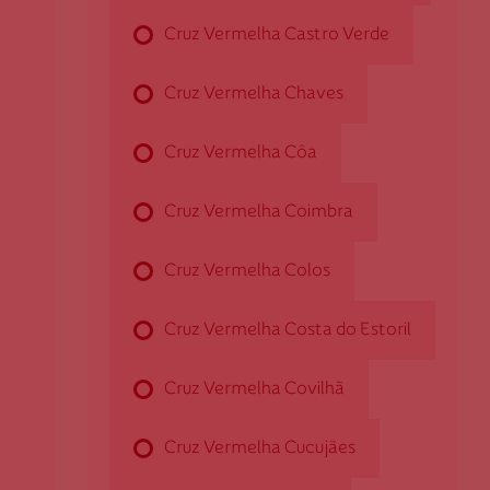
Cruz Vermelha Castro Verde
Cruz Vermelha Aljustrel
Cruz Vermelha Chaves
Av. de Algares
Cruz Vermelha Côa
7600-015 Aljustrel
daljustrel@cruzvermelha.org.pt
Cruz Vermelha Coimbra
Cruz Vermelha Colos
Cruz Vermelha Alto Minho
Cruz Vermelha Costa do Estoril
Av. Dos Combatentes Grande Guerra, n.º 323
4900-563 Viana do Castelo
Cruz Vermelha Covilhã
chaltominho@cruzvermelha.org.pt
Cruz Vermelha Cucujães