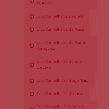
da Adiça
5300-236 Bragança
dbraganca@cruzvermelha.org.pt
Cruz Vermelha Salamonde
273 324 420
Cruz Vermelha Santa Maria
Cruz Vermelha Cabeceiras de Basto
Cruz Vermelha Santa Marta
Penaguião
Rua João Paulo II, n.º 58 - Refojos
4860-419 Cabeceiras de Basto
Cruz Vermelha Santarém-
dcabeceirasbasto@cruzvermelha.org.pt
Cartaxo
253 662 603
Cruz Vermelha Santiago Maior
Cruz Vermelha Santo Tirso
Cruz Vermelha Cacém
Cruz Vermelha São João da