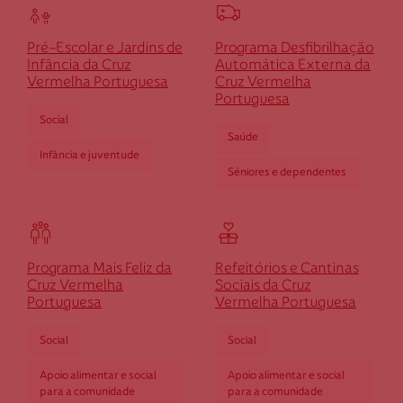
Cruz Vermelha Fundão
Pré-Escolar e Jardins de
Programa Desfibrilhação
Infância da Cruz
Automática Externa da
Vermelha Portuguesa
Cruz Vermelha
Rua Agostinho Fevereiro, n.º 24
Portuguesa
6230-343 Fundão
Social
Saúde
dfundã
o@cruzvermelha.org.pt
Infância e juventude
Séniores e dependentes
275 772 247
Cruz Vermelha Gandarela de Basto
Programa Mais Feliz da
Refeitórios e Cantinas
Cruz Vermelha
Sociais da Cruz
Rua Nossa Sra. da Oliveira, n.º 283
Portuguesa
Vermelha Portuguesa
Basto
Social
Social
dgandarela@cruzvermelha.org.pt
Apoio alimentar e social
Apoio alimentar e social
253 655 143
para a comunidade
para a comunidade