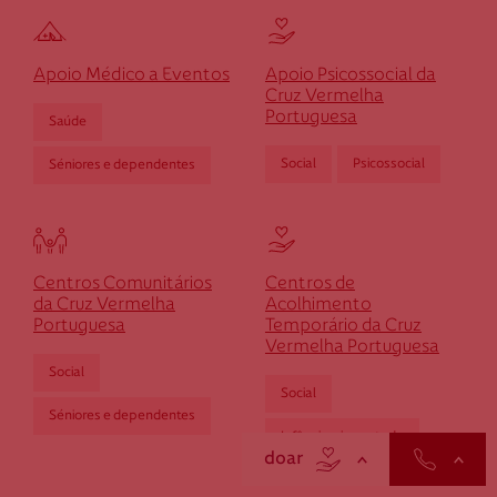
Cruz Vermelha Lagos
Apoio Médico a Eventos
Apoio Psicossocial da
Cruz Vermelha
Portuguesa
Saúde
Rua Miguel Bombarda, n.º 50
8600-698 Lagos
Social
Psicossocial
Séniores e dependentes
dlagos@cruzvermelha.org.pt
282 760 611
Centros Comunitários
Centros de
da Cruz Vermelha
Acolhimento
Cruz Vermelha Lamego
Portuguesa
Temporário da Cruz
Vermelha Portuguesa
scroll
Social
Praceta D. António Manuel Pintado, n.º 15 R/C -
Social
Bairro de Alvorações
Séniores e dependentes
5100-078 Lamego
Infância e juventude
contactos
doar
dlamego@cruzvermelha.org.pt