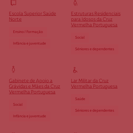
Cruz Vermelha Felgueiras
Escola Superior Saúde
Estruturas Residenciais
Norte
para Idosos da Cruz
Vermelha Portuguesa
Rua dos Bombeiros Voluntários de Felgueiras,
Ensino / Formação
Edifício Escolas, n.º 51 R/C Dto
Social
4610-165 Felgueiras
Infância e juventude
dfelgueiras@cruzvermelha.org.pt
Séniores e dependentes
Cruz Vermelha Figueira da Foz
Gabinete de Apoio a
Lar Militar da Cruz
Grávidas e Mães da Cruz
Vermelha Portuguesa
Praceta Coronel Alves de Sousa, n.º 1
Vermelha Portuguesa
3080-184 Figueira da Foz
Saúde
Social
dfigfoz@cruzvermelha.org.pt
Séniores e dependentes
233 407 308
Infância e juventude