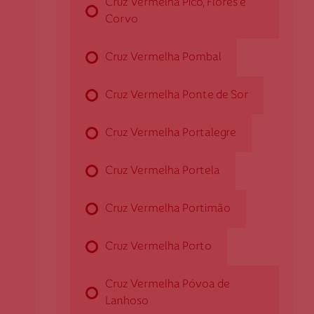
Cruz Vermelha Pico, Flores e
2
Corvo
4750-309 Barcelos
dbarcelos@cruzvermelha.org.pt
Cruz Vermelha Pombal
253 822 570
Cruz Vermelha Ponte de Sor
Cruz Vermelha Beja
Cruz Vermelha Portalegre
Cruz Vermelha Portela
Rua da Casa Pia, n.º 23
7800-144 Beja
Cruz Vermelha Portimão
dbeja@cruzvermelha.org.pt
284 322 484
Cruz Vermelha Porto
Cruz Vermelha Póvoa de
Cruz Vermelha Boticas
Lanhoso