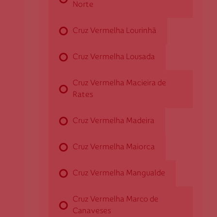
Norte
Vassadas - Arcos (Salvador)
Cruz Vermelha Lourinhã
4970-482 Arcos de Valdevez
darcosvaldevez@cruzvermelha.org.pt
Cruz Vermelha Lousada
258 522 893
Cruz Vermelha Macieira de
Rates
Cruz Vermelha Arouca
Cruz Vermelha Madeira
Av. 25 de Abril, n.º 21 - 1º
4540-102 Arouca
Cruz Vermelha Maiorca
darouca@cruzvermelha.org.pt
Cruz Vermelha Mangualde
Cruz Vermelha Aveiras de Cima
Cruz Vermelha Marco de
Canaveses