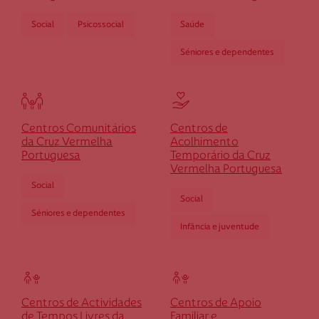
Social
Psicossocial
Saúde
Rua 8, n.º 47-49
7565-228 Ermidas do Sado
Séniores e dependentes
dermidassado@cruzvermelha.org.pt
269 502 239
Centros Comunitários
Centros de
da Cruz Vermelha
Acolhimento
Cruz Vermelha Espinho
Portuguesa
Temporário da Cruz
Vermelha Portuguesa
Social
Rua 25, n.º 883
Social
4500-278 Espinho
Séniores e dependentes
Infância e juventude
despinho@cruzvermelha.org.pt
220 167 176
Centros de Actividades
Centros de Apoio
de Tempos Livres da
Familiar e