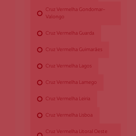
Cruz Vermelha Gondomar-
Av. Álvaro Martins Homem, s/n - Conceição
Valongo
9700-017 Angra do Heroísmo
dangraheroismo@cruzvermelha.org.pt
Cruz Vermelha Guarda
295 212 669
Cruz Vermelha Guimarães
Cruz Vermelha Arco de Baúlhe
Cruz Vermelha Lagos
Cruz Vermelha Lamego
Travessa do Arrabalde, n.º 16
4860-061 Arco de Baúlhe
Cruz Vermelha Leiria
darcodebaulhe@cruzvermelha
253 663 111
Cruz Vermelha Lisboa
Cruz Vermelha Litoral Oeste
Cruz Vermelha Arcos de Valdevez