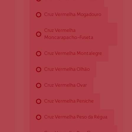
Caminho do Vilarelho, n.º 59
4640-389 Baião
Cruz Vermelha Mogadouro
dbaiao@cruzvermelha.org.pt
Cruz Vermelha
Moncarapacho-Fuseta
Cruz Vermelha Baixo Mondego
Cruz Vermelha Montalegre
Rua do Tojal, n.º 63
Cruz Vermelha Olhão
3140-314 Pereira
ch.baixomondego@cruzvermelha.org.pt
Cruz Vermelha Ovar
239 647 200
Cruz Vermelha Peniche
Cruz Vermelha Barcelos
Cruz Vermelha Peso da Régua
Rua Dr. José António Pereira Peixoto Machado, Loja