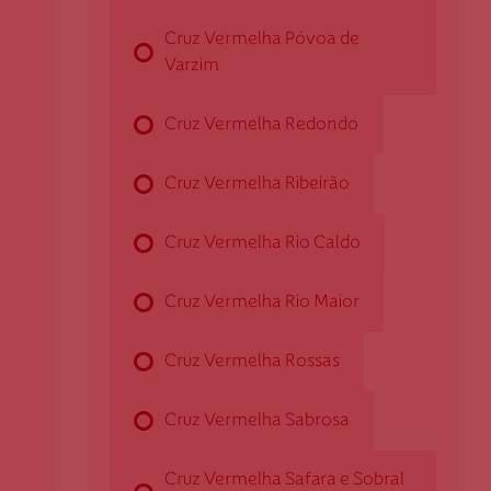
Rua D. Pedro de Meneses, n.º 2
Cruz Vermelha Póvoa de
5460-308 Boticas
Varzim
dboticas@cruzvermelha.org.pt
Cruz Vermelha Redondo
Cruz Vermelha Braga
Cruz Vermelha Ribeirão
Av. 31 de Janeiro, n.º 317
Cruz Vermelha Rio Caldo
4715-052 Braga
dbraga@cruzvermelha.org.pt
Cruz Vermelha Rio Maior
253 208 870
Cruz Vermelha Rossas
Cruz Vermelha Sabrosa
Cruz Vermelha Bragança
Cruz Vermelha Safara e Sobral
Rua 1º de Maio, n.º 2