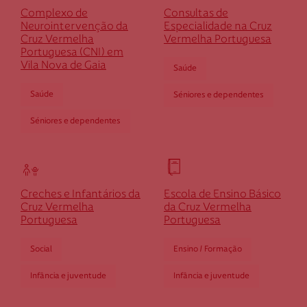
Cruz Vermelha Évora
Complexo de
Consultas de
Neurointervenção da
Especialidade na Cruz
Cruz Vermelha
Vermelha Portuguesa
Rua Fernanda Seno, n.º 10 - Horta das Figueiras
Portuguesa (CNI) em
7005-485 Évora
Vila Nova de Gaia
Saúde
devora@cruzvermelha.org.pt
Saúde
Séniores e dependentes
266 768 020
Séniores e dependentes
Cruz Vermelha Fafe
Creches e Infantários da
Escola de Ensino Básico
Rua do Alto da Fonte da Cana, n.º 115
Cruz Vermelha
da Cruz Vermelha
4820-390 Fafe
Portuguesa
Portuguesa
dfafe@cruzvermelha.org.pt
Social
Ensino / Formação
253 597 306
Infância e juventude
Infância e juventude