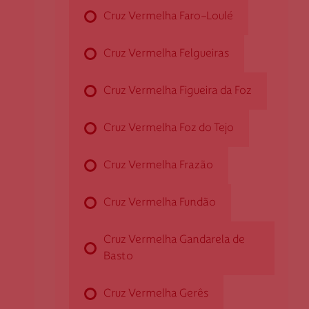
Cruz Vermelha Faro-Loulé
Rua Bombeiro Macieira, n.º 127 - S. Gonçalo
4600-004 Amarante
Cruz Vermelha Felgueiras
damarante@cruzvermelha.org.pt
255 432 431
Cruz Vermelha Figueira da Foz
Cruz Vermelha Foz do Tejo
Cruz Vermelha Amares
Cruz Vermelha Frazão
Rua Dr. Adolfo Vilela, n.º 16
4720-019 Amares
Cruz Vermelha Fundão
damares@cruzvermelha.org.pt
Cruz Vermelha Gandarela de
253 996 298
Basto
Cruz Vermelha Gerês
Cruz Vermelha Angra do Heroísmo