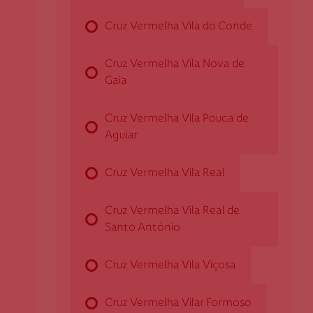
Largo de São João, n.º 1
6000-103 Castelo Branco
Cruz Vermelha Vila do Conde
dcastelobranco@cruzvermelha.org.pt
Cruz Vermelha Vila Nova de
939 846 918
Gaia
Cruz Vermelha Vila Pouca de
Cruz Vermelha Castro Verde
Aguiar
Rua de Almodôvar, s/n
Cruz Vermelha Vila Real
7780-171 Castro Verde
dcastro
verde@cruzvermelha.org.pt
Cruz Vermelha Vila Real de
286 322 112
Santo António
Cruz Vermelha Vila Viçosa
Cruz Vermelha Chaves
Cruz Vermelha Vilar Formoso