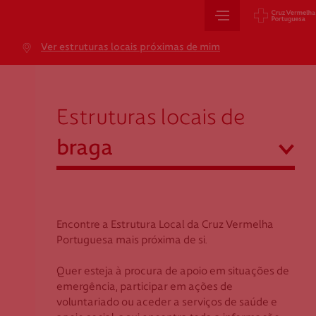
Sede Nacional
Ver estruturas locais próximas de mim
Jardim 9 de Abril, 1 a 5
braga
1249-083 Lisboa - Portugal
sede@cruzvermelha.org.pt
Estruturas locais de
+351 213 913 900
abrir
braga
Cartão de Saúde
Açores
Aveiro
Encontre a Estrutura Local da Cruz Vermelha
Avenida Casal Ribeiro, 59, 6º, 1049-053 Lisboa
Beja
Portuguesa mais próxima de si.
gestao.cartaocvp@cruzvermelha.org.pt
Braga
Quer esteja à procura de apoio em situações de
+351 707 10 28 28
Bragança
emergência, participar em ações de
Castelo Branco
voluntariado ou aceder a serviços de saúde e