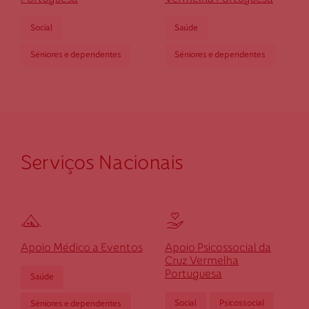
dgeres@cruzvermelha.org.pt
253 391 660
Social
Saúde
Séniores e dependentes
Séniores e dependentes
Cruz Vermelha Guimarães
Rua Camilo Castelo Branco, n.º 1 R/C
4810-435 Guimarães
Serviços Nacionais
dguimaraes@cruzvermelha.org.pt
253 412 522
Cruz Vermelha Macieira de Rates
Apoio Médico a Eventos
Apoio Psicossocial da
Cruz Vermelha
Portuguesa
Saúde
Av. Eng. Adelino Amaro da Costa, n.º 189
4755-274 Macieira de Rates
Social
Psicossocial
Séniores e dependentes