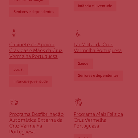
Ensino / Formação
Infância e juventude
Séniores e dependentes
Outro
Cruz Vermelha Rossas
montante
Se pretender optar por outro montante, indique-o aqui (p.e. 80)
Lugar do Touça
Gabinete de Apoio a
Lar Militar da Cruz
4850-311 Rossas
Grávidas e Mães da Cruz
Vermelha Portuguesa
drossas@cruzvermelha.org.pt
Vermelha Portuguesa
Saúde
253 657 129
Social
Séniores e dependentes
Infância e juventude
Cruz Vermelha Salamonde
Rua Central de Salamonde, n. 1728
Programa Desfibrilhação
Programa Mais Feliz da
4850-369 Vieira do Minho
Automática Externa da
Cruz Vermelha
dsalamonde@cruzvermelha.org.pt
Cruz Vermelha
Portuguesa
Portuguesa
253 658 037