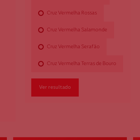
253 208 870
Cruz Vermelha Rossas
Cruz Vermelha Salamonde
Cruz Vermelha Cabeceiras de Basto
Cruz Vermelha Serafão
Rua João Paulo II, n.º 58 - Refojos
4860-419 Cabeceiras de Basto
Cruz Vermelha Terras de Bouro
dcabeceirasbasto@cruzvermelha.org.pt
253 662 603
Ver resultado
Cruz Vermelha Campo
Av. Do Divino - S.Salvador, n.º 1792
4750-413 Campo