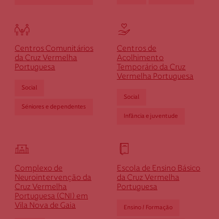
ch.macieirarates@cruzvermelha.org.pt
252 959 000
Centros Comunitários
Centros de
da Cruz Vermelha
Acolhimento
Cruz Vermelha Marinhas
Portuguesa
Temporário da Cruz
Vermelha Portuguesa
Social
Av. São Sebastião - Lugar da Igreja - Marinhas
Social
4740-571 Esposende
Séniores e dependentes
dmarinhas@cruzvermelha.org.pt
Infância e juventude
253 964 720
Complexo de
Escola de Ensino Básico
Cruz Vermelha Póvoa de Lanhoso
Neurointervenção da
da Cruz Vermelha
Cruz Vermelha
Portuguesa
Portuguesa (CNI) em
Av. de Rendufinho, n. 131
Vila Nova de Gaia
Ensino / Formação
4830-625 Rendufinho