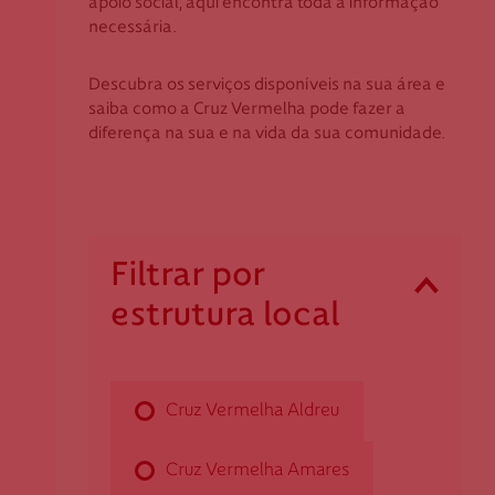
apoio social, aqui encontra toda a informação
Coimbra
Apoio ao Doador
necessária.
Évora
Faro
Descubra os serviços disponíveis na sua área e
consigo.mais@cruzvermelha.org.pt
saiba como a Cruz Vermelha pode fazer a
Guarda
diferença na sua e na vida da sua comunidade.
Leiria
Lisboa
Contactos para Media
Madeira
Portalegre
comunicacao@cruzvermelha.org.pt
Filtrar por
Porto
estrutura local
Santarém
Cruz Vermelha Aldreu
Setúbal
Viana do Castelo
Rua da Igreja, n.º 56
Vila Real
Cruz Vermelha Aldreu
4905-014 Aldreu
Viseu
daldreu@cruzvermelha.org.pt
Cruz Vermelha Amares
258 772 879