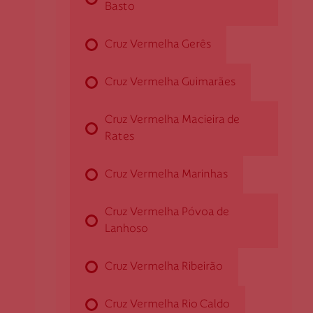
253 663 111
Basto
Cruz Vermelha Gerês
Cruz Vermelha Barcelos
Cruz Vermelha Guimarães
Rua Dr. José António Pereira Peixoto Machado, Loja
2
Cruz Vermelha Macieira de
4750-309 Barcelos
Rates
dbarcelos@cruzvermelha.org.pt
Cruz Vermelha Marinhas
253 822 570
Cruz Vermelha Póvoa de
Lanhoso
Cruz Vermelha Braga
Cruz Vermelha Ribeirão
Av. 31 de Janeiro, n.º 317
4715-052 Braga
Cruz Vermelha Rio Caldo
dbraga@cruzvermelha.org.pt