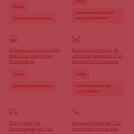
Social
Saúde
Apoio alimentar e social
para a comunidade
Séniores e dependentes
Cruz Vermelha Serafão
Rua Parcídio de Matos, n.º 20
4820-770 Serafão-Fafe
Resposta a catástrofes
Restabelecimento de
dserafao@cruzvermelha.org.pt
pela Cruz Vermelha
Laços Familiares da Cruz
Portuguesa
Vermelha Portuguesa
253 941 980
Saúde
Social
Séniores e dependentes
Restabelecimento de
Cruz Vermelha Terras de Bouro
laços familiares
Moimenta
4840-100 Terras de Bouro
Socorrismo de
dterrasbouro@cruzvermelha.org.pt
Teleassistência da Cruz
Proximidade da Cruz
Vermelha Portuguesa
278 510 100