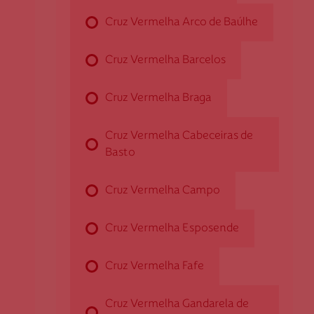
Cruz Vermelha Arco de Baúlhe
Cruz Vermelha Amares
Cruz Vermelha Barcelos
Rua Dr. Adolfo Vilela, n.º 16
Cruz Vermelha Braga
4720-019 Amares
damares@cruzvermelha.org.pt
Cruz Vermelha Cabeceiras de
Basto
253 996 298
Cruz Vermelha Campo
Cruz Vermelha Arco de Baúlhe
Cruz Vermelha Esposende
Travessa do Arrabalde, n.º 16
Cruz Vermelha Fafe
4860-061 Arco de Baúlhe
darcodebaulhe@cruzvermelha
Cruz Vermelha Gandarela de