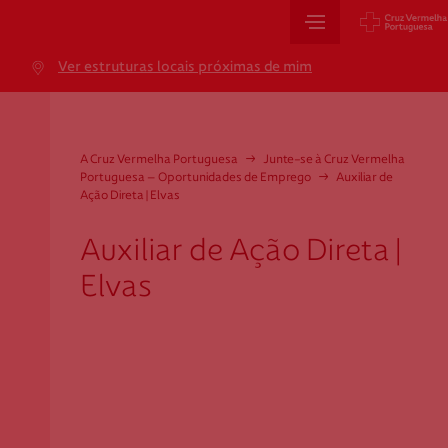
Sede Nacional
Ver estruturas locais próximas de mim
Jardim 9 de Abril, 1 a 5
1249-083 Lisboa - Portugal
sede@cruzvermelha.org.pt
A Cruz Vermelha Portuguesa
→
Junte-se à Cruz Vermelha
Portuguesa – Oportunidades de Emprego
→
Auxiliar de
+351 213 913 900
Ação Direta | Elvas
Auxiliar de Ação Direta |
Cartão de Saúde
Elvas
Avenida Casal Ribeiro, 59, 6º, 1049-053 Lisboa
gestao.cartaocvp@cruzvermelha.org.pt
+351 707 10 28 28