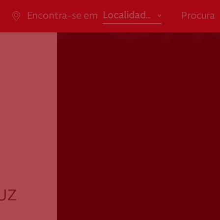
abrir
Localidade
Encontra-se em
Procura
ão de Saúde
Apoio ao Doa
Em tempo
promove
Açores
Ensino / Formação
"*" indi
Aveiro
Saúde
da Casal Ribeiro, 59, 6º,
consigo.mais@cruzverm
-053 Lisboa
g.pt
Beja
Social
ao.cartaocvp@cruzvermelh
Braga
.pt
M
707 10 28 28
Bragança
Castelo Branco
Coimbra
Selecion
Évora
uz
Faro