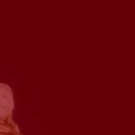
o
ante
er optar por outro montante, indique-o aqui (p.e. 80)