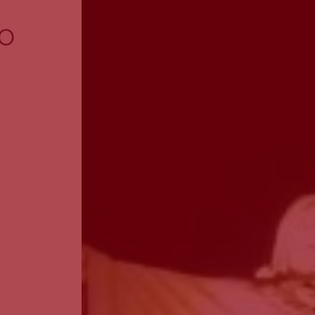
Guarda
Outr
o
Leiria
mont
Lisboa
Se pretend
Madeira
Portalegre
Porto
Santarém
Setúbal
Viana do Castelo
Vila Real
Viseu