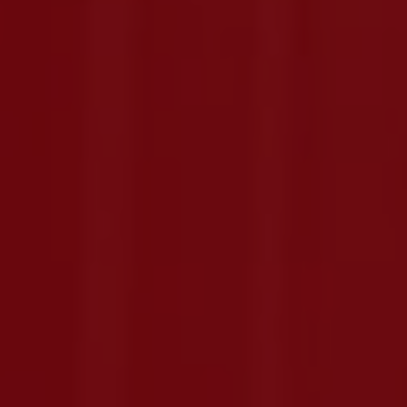
Se pretender optar por outro montante, indique-o aqui (p.e. 80)