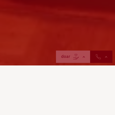
contactos
doar
Solução reforçada amplia o acesso a cuidados de
saúde de qualidade e continua a apoiar a missão
humanitária da Instituição.
A Cruz Vermelha Portuguesa (CVP) apresentou ontem