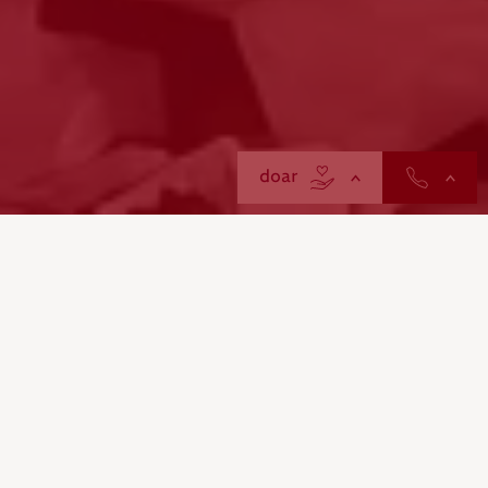
contactos
doar
A ajuda tem de
chegar agora.
QUER
O
DOAR
A Cruz Vermelha Portuguesa lançou um apelo à
solidariedade dos portugueses para apoiar as
populações afetadas pelos sismos que abalaram a