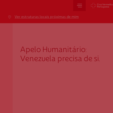
Sede Nacional
Ver estruturas locais próximas de mim
Jardim 9 de Abril, 1 a 5
1249-083 Lisboa - Portugal
sede@cruzvermelha.org.pt
+351 213 913 900
Apelo Humanitário:
Venezuela precisa de si.
Cartão de Saúde
Avenida Casal Ribeiro, 59, 6º, 1049-053 Lisboa
gestao.cartaocvp@cruzvermelha.org.pt
+351 707 10 28 28